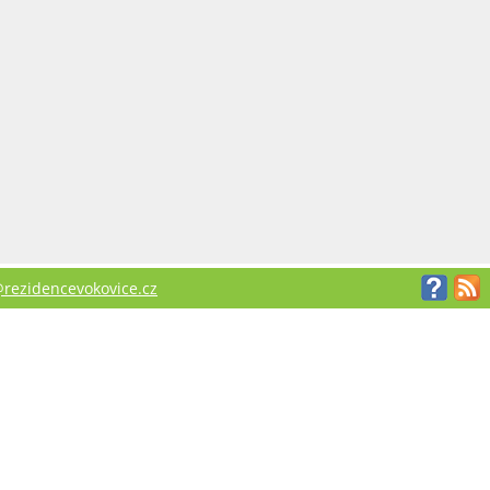
rezidencevokovice.cz