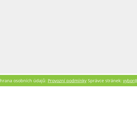
chrana osobních údajů:
Provozní podmínky
Správce stránek:
vybor@