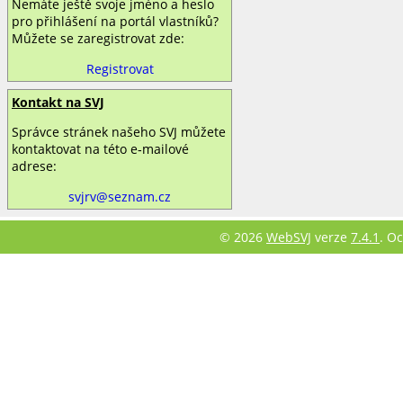
Nemáte ještě svoje jméno a heslo
pro přihlášení na portál vlastníků?
Můžete se zaregistrovat zde:
Registrovat
Kontakt na SVJ
Správce stránek našeho SVJ můžete
kontaktovat na této e‑mailové
adrese:
svjrv@seznam.cz
© 2026
WebSVJ
verze
7.4.1
. O